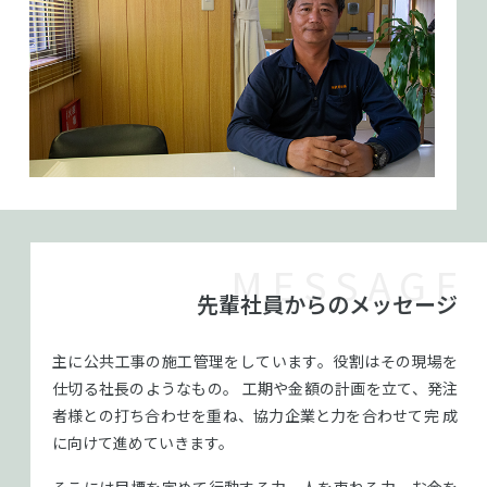
MESSAGE
先輩社員からのメッセージ
主に公共工事の施工管理をしています。役割はその現場を
仕切る社長のようなもの。
工期や金額の計画を立て、発注
者様との打ち合わせを重ね、協力企業と力を合わせて完
成
に向けて進めていきます。
そこには目標を定めて行動する力、人を束ねる力、お金を