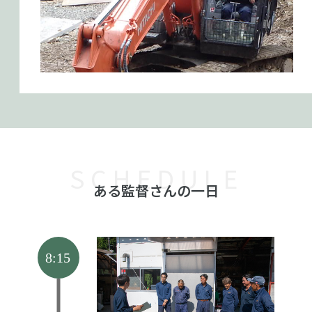
SCHEDULE
ある監督さんの一日