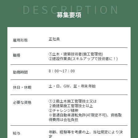
DESCRIPTION
募集要項
正社員
雇用形態
①土木・建築技術者(施工管理他)
職種
②建設作業員(スキルアップで技術者に！)
8：00～17：00
勤務時間
土・日、GW、盆・年末年始
休日・休暇
①２級土木施工管理技士又は
必要な資格
２級建築施工管理技士以上
②チャレンジ精神
※普通自動車運転免許(AT限定不可)、資格取
得費用は会社負担
年齢、経験等を考慮の上、当社規定により決
給与
定