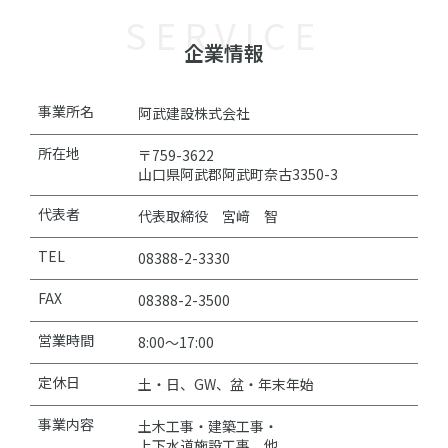
SERVICE
企業情報
事業所名
阿武建設株式会社
所在地
〒759-3622
山口県阿武郡阿武町奈古3350-3
代表者
代表取締役 宮﨑 智
TEL
08388-2-3330
FAX
08388-2-3500
営業時間
8:00～17:00
定休日
土・日、GW、盆・年末年始
事業内容
土木工事・建築工事・
上下水道施設工事 他