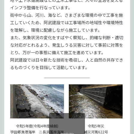
地や上下水道施設などの土木工事など、人々の生活を支える
インフラ整備を行なっています。
街中から山、河川、海など、さまざまな環境の中で工事を施
工していくため、阿武建設では工事場所の地域性や環境特性
を理解し、環境に配慮しながら施工しています。
また、気象状況の変化をすばやく察知し、的確な判断・適切
な対応がとれるよう、発生しうる災害に対して事前に対策を
とり、万が一の事態に備えて施工を進めています。
阿武建設では日々新たな技術を吸収し、人と自然の共存でき
るものづくりを目指して活動しています。
令和5年度(令和4年度繰越)
令和5年災
宇田郷漁港海岸 ニ長浜護岸海岸
補災河第622号
scrollable