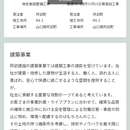
保全施設整備工事
普通河川開作川河川災害復旧工事
発注者
阿武町
発注者
阿武町
竣工年月
R6.3
竣工年月
R6.3
工事場所
山口県阿武町
工事場所
山口県阿武町
建築事業
阿武建設の建築事業では建築工事の請負を受けています。当
社が建築・改修した建物が生活する人、働く人、訪れる人に
喜ばれ、安心で快適に過ごせるような空間を提供すること
が、
社会に貢献する重要な役割の一つであると考えています。
お客さまの事業計画・ライフプランに合わせて、確実な品質
の確保と施工中における安全管理による労働災害・事故の防
止に努め、環境へ配慮するのはもちろんのこと、
その土地の持つ諸条件を考慮し、技術やノウハウを最大限に