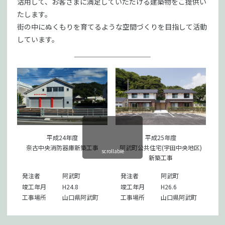
活用して、お客さまに満足していただける建築物をご提供い
たします。
街の中にぬくもりを育てるような空間づくりを目指して活動
しています。
阿
平成24年度
平成25年度
奈古中央消防器庫新築工事
阿武町公共住宅(宇田中央地区)
scrollable
新築工事
発注者
阿武町
発注者
阿武町
竣工年月
H24.8
竣工年月
H26.6
工事場所
山口県阿武町
工事場所
山口県阿武町